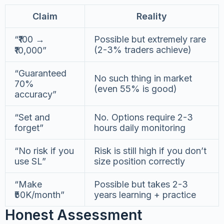
Claim
Reality
“₹100 →
Possible but extremely rare
(2-3% traders achieve)
₹10,000”
“Guaranteed
No such thing in market
70%
(even 55% is good)
accuracy”
“Set and
No. Options require 2-3
forget”
hours daily monitoring
“No risk if you
Risk is still high if you don’t
use SL”
size position correctly
“Make
Possible but takes 2-3
₹50K/month”
years learning + practice
Honest Assessment