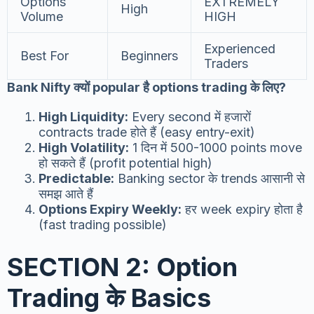
Options
EXTREMELY
High
Volume
HIGH
Experienced
Best For
Beginners
Traders
Bank Nifty क्यों popular है options trading के लिए?
High Liquidity:
Every second में हजारों
contracts trade होते हैं (easy entry-exit)
High Volatility:
1 दिन में 500-1000 points move
हो सकते हैं (profit potential high)
Predictable:
Banking sector के trends आसानी से
समझ आते हैं
Options Expiry Weekly:
हर week expiry होता है
(fast trading possible)
SECTION 2: Option
Trading के Basics