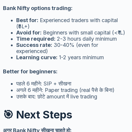
Bank Nifty options trading:
Best for:
Experienced traders with capital
(₹5L+)
Avoid for:
Beginners with small capital (<₹1L)
Time required:
2-3 hours daily minimum
Success rate:
30-40% (even for
experienced)
Learning curve:
1-2 years minimum
Better for beginners:
पहले 6 महीने: SIP + सीखना
अगले 6 महीने: Paper trading (real पैसे के बिना)
उसके बाद: छोटे amount में live trading
🎯 Next Steps
अगर Bank Nifty सीखना चाहते हो: