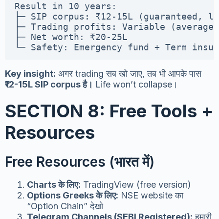
Result in 10 years:

├─ SIP corpus: ₹12-15L (guaranteed, lo
├─ Trading profits: Variable (average 
├─ Net worth: ₹20-25L

└─ Safety: Emergency fund + Term insur
Key insight:
अगर trading सब खो जाए, तब भी आपके पास
₹12-15L SIP corpus है।
Life won’t collapse।
SECTION 8: Free Tools +
Resources
Free Resources (भारत में)
Charts के लिए:
TradingView (free version)
Options Greeks के लिए:
NSE website का
“Option Chain” देखो
Telegram Channels (SEBI Registered):
हमारी