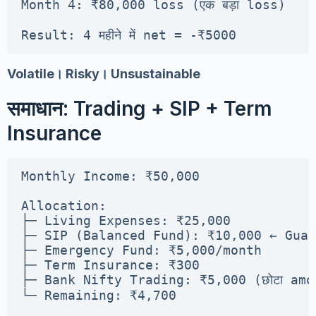
Month 4: ₹80,000 loss (एक बड़ा loss)

Result: 4 महीने में net = -₹5000
Volatile। Risky। Unsustainable
समाधान: Trading + SIP + Term
Insurance
Monthly Income: ₹50,000

Allocation:

├─ Living Expenses: ₹25,000

├─ SIP (Balanced Fund): ₹10,000 ← Guar
├─ Emergency Fund: ₹5,000/month

├─ Term Insurance: ₹300

├─ Bank Nifty Trading: ₹5,000 (छोटा amou
└─ Remaining: ₹4,700
